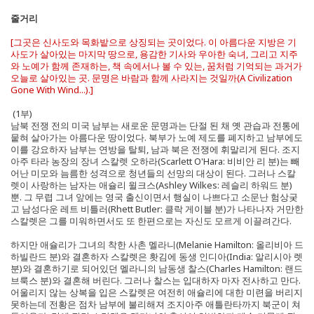
줄거리
[그곳은 신사도와 목화밭으로 상징되는 곳이었다. 이 아름다운 지방은 기
사도가 살아있는 마지막 땅으로, 용감한 기사와 우아한 숙녀, 그리고 지주
와 노예가 함께 존재하는, 책 속에서나 볼 수 있는, 꿈처럼 기억되는 과거가
오늘로 살아있는 곳. 문명은 바람과 함께 사라지는 것일까(A Civilization
Gone With Wind...).]
(1부)
남북 전쟁 전의 미국 남부는 새로운 문명과는 단절 된 채 옛 관습과 전통에
뭍혀 살아가는 아름다운 땅이었다. 북부가 노예 제도를 폐지하고 남부에도
이를 강요하자 남부는 연방을 탈퇴, 남과 북은 전쟁에 휘말리게 된다. 조지
아주 타라 농장의 장녀 스칼렛 오하라(Scarlett O'Hara: 비비안 리 분)는 빼
어난 미모와 늠름한 성격으로 청년들의 선망의 대상이 된다. 그러나 스칼
렛이 사랑하는 남자는 애슐리 윌크스(Ashley Wilkes: 레슬리 하워드 분)
뿐. 그 무렵 그녀 앞에는 영국 출신이면서 행실이 나쁘다고 소문난 험상궂
고 남성다운 레트 비틀러(Rhett Butler: 클락 게이블 분)가 나타나자 거만한
스칼렛은 그를 미워하면서도 또 한편으로는 자신도 모르게 이끌려간다.
하지만 애슐리가 그녀의 착한 사촌 멜라니(Melanie Hamilton: 올리비아 드
하빌란드 분)와 결혼하자 스칼렛은 홧김에 동생 인디아(India: 알리시아 렛
분)와 결혼하기로 되어있던 멜라니의 남동생 찰스(Charles Hamilton: 랜드
브룩스 분)와 결혼해 버린다. 그러나 찰스는 입대하자 마자 전사하고 만다.
어울리지 않는 상복을 입은 스칼렛은 여전히 애슐리에 대한 미련을 버리지
못하는데 전황은 점차 남부에 불리해져 조지아주 애틀란타까지 북군이 쳐