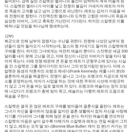
들어온다. 겁에 질린 스칼렛은 멜라니의 출산이 임박하자 계속 머물게 된
다. 스칼렛은 멜라니가 아이를 낳고 전쟁의 불길이 거세지자 레트의 마차
로 죽음의 고개를 넘고 넘어 고향으로 피난한다. 레트는 갑자기 마음을 바
꿔 전쟁터로 향한다. 기진맥진한 멜라니와 도착한 고향은 어머니의 죽음과
실성한 아버지, 그리고 혹독한 가난만이 기다린다. 하지만 스칼렛은 이를
헤쳐나갈 것임을 하나님께 맹세하는데.
(2부)
북군으로 인해 남부의 점령지는 수난을 겪한다. 전쟁에 나섰던 남부의 청
년들이 점차 돌아오기 시작하는데, 찰스의 형 카네기도 돌아와 스칼렛에게
구애를 한다. 하지만 그녀에게는 여전히 애슐리 뿐이다. 스캇렛은 세금 300
달러를 내지 못해 고난을 겪고, 이때 정신이 나갔던 아버지가 말을 타다 떨
어져 죽는다. 이때 전쟁 때문에 큰 돈을 번 레트가 군형무소에 있다는 사실
을 안 스칼렛은 그를 찾아가지만 또다시 그의 빈정거림만 받는다. 이에 스
칼렛은 동생의 약혼자인 프랭크 케네디(Frank Kennedy: 캐롤 나이 분)와
결혼하여 세금을 해결한다. 전쟁이 끝나고 그녀는 프랭크의 자금으로 제제
소를 운영하는데, 여자가 사업을 하는 것에 대한 주위의 시선에 아랑곳하
지 않고 그저 돈을 버는 일로 열의에 차 있다. 프랭크와 애슐리는 정치 모임
에 나갔다가 프랭크가 총에 맞아 죽고, 애슐리는 다행히 레트의 도움으로
목숨을 구한다.
스칼렛은 결국 돈 많은 레트의 구애를 받아들여 결혼식을 올린다. 레트는
그녀가 자신을 좋아하지 않음을 알지만 결혼 생활에서 점차 자신을 사랑해
지기를 기다리며 그녀를 위해 많은 돈을 쓴다. 하지만 애슐리를 연모하던
스칼렛의 마음은 날이 갈수록 더해가자 스칼렛과 레트는 연일 싸움이 그치
지 않고, 레트는 오직 딸 보니(Bonnie Blue Butler: 캐미 킹 분)가 커가는 것
을 위안으로 삼아 살아간다. 스칼렛은 애슐리와 있는 것을 주위 사람들도