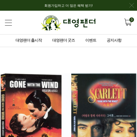
회원가입하고 더 많은 혜택 받기!
0
대영팬더 출시작
대영팬더 굿즈
이벤트
공지사항