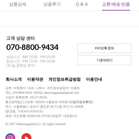
상품상세
상품후기
Q & A
교환·배송·반품
고객 상담 센터
070-8800-9434
카카오톡 문의
상담시간 : AM 10:00 - PM 05:00
1:1문의하기
점심시간 : PM 12:30 - PM 02:00
(토,일,공휴일 휴무)
회사소개
이용약관
개인정보취급방침
이용안내
상호: 대영팬더 대표: 나현서 개인정보담당자: 이봉희
TEL: 070-8800-9434 EMAIL:daeyoungpanda@gmail.com
사업자 등록번호: 592-27-00165
통신판매업신고번호: 제2020-서울송파-1930호
[사업자정보확인]
주소: 서울특별시 송파구 충민로 66 지1층 와이 비 1060호
(문정동, 가든파이브라이프)
계좌: 국민은행 592801-04-137244 (예금주: 대영팬더)
ⓒ 2017 Daeyoungpanda Co. All rights reserved.