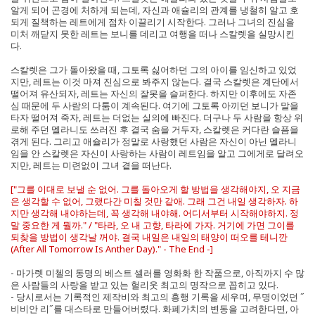
알게 되어 곤경에 처하게 되는데, 자신과 애슐리의 관계를 냉철히 알고 호
되게 질책하는 레트에게 점차 이끌리기 시작한다. 그러나 그녀의 진심을
미처 깨닫지 못한 레트는 보니를 데리고 여행을 떠나 스칼렛을 실망시킨
다.
스칼렛은 그가 돌아왔을 때, 그토록 싫어하던 그의 아이를 임신하고 있었
지만, 레트는 이것 마져 진심으로 봐주지 않는다. 결국 스칼렛은 계단에서
떨어져 유산되자, 레트는 자신의 잘못을 슬퍼한다. 하지만 이후에도 자존
심 때문에 두 사람의 다툼이 계속된다. 여기에 그토록 아끼던 보니가 말을
타자 떨어져 죽자, 레트는 더없는 실의에 빠진다. 더구나 두 사람을 항상 위
로해 주던 멜라니도 쓰러진 후 결국 숨을 거두자, 스칼렛은 커다란 슬픔을
겪게 된다. 그리고 애슐리가 정말로 사랑했던 사람은 자신이 아닌 멜라니
임을 안 스칼렛은 자신이 사랑하는 사람이 레트임을 알고 그에게로 달려오
지만, 레트는 미련없이 그녀 곁을 떠난다.
["그를 이대로 보낼 순 없어. 그를 돌아오게 할 방법을 생각해야지, 오 지금
은 생각할 수 없어, 그랬다간 미칠 것만 같애. 그래 그건 내일 생각하자. 하
지만 생각해 내야하는데, 꼭 생각해 내야해. 어디서부터 시작해야하지. 정
말 중요한 게 뭘까." / "타라, 오 내 고향, 타라에 가자. 거기에 가면 그이를
되찾을 방법이 생각날 꺼야. 결국 내일은 내일의 태양이 떠오를 테니깐
(After All Tomorrow Is Anther Day)." - The End -]
- 마가렛 미첼의 동명의 베스트 셀러를 영화화 한 작품으로, 아직까지 수 많
은 사람들의 사랑을 받고 있는 헐리웃 최고의 명작으로 꼽히고 있다.
- 당시로서는 기록적인 제작비와 최고의 흥행 기록을 세우며, 무명이었던 ˝
비비안 리˝를 대스타로 만들어버렸다. 화폐가치의 변동을 고려한다면, 아