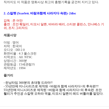
직까지도 이 작품은 영화사상 최고의 흥행기록을 굳건히 지키고 있다.
2. 스칼렛 (Scarlett. 바람과함께 사라지다 속편)- 2disc
감독 : 존 어만
출연 : 조안 훼일리, 티모시 달튼, 바바라 배리, 스티븐 콜린스, 안나베스 기
쉬, 조지 그리자드
제품사양
더빙 : 영어
자막 : 한국어
오디오 : DD 2.0
화면비율 : 4:3 풀스크린
지역코드 : All. NTSC
상영시간 : 360분
관람등급 : 15세관람가
제작년도 : 1994
줄거리
- 런닝타임 360분의 초대형 드라마!!
- 55년만에 미니시리즈로 제작된 <바람과 함께 사라지다>의 후속편!!!
55년만에 미니시리즈로 제작된 <바람과 함께 사라지다>의 후속편. 조안
휄리가 주인공 스칼렛 오하라 역을, 티모시 달튼이 레드 버틀러를 맡았다.