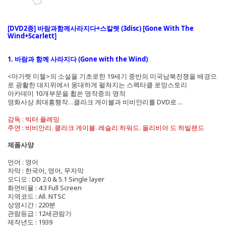
[DVD2종] 바람과함께사라지다+스칼렛 (3disc) [Gone With The
Wind+Scarlett]
1. 바람과 함께 사라지다 (Gone with the Wind)
<마가렛 미첼>의 소설을 기초로한 19세기 중반의 미국남북전쟁을 배경으
로 광활한 대지위에서 웅대하게 펼쳐지는 스펙타클 로망스토리
아카데미 10개부문을 휩쓴 명작중의 명작
영화사상 최대흥행작…클라크 게이블과 비비안리를 DVD로 ...
감독 : 빅터 플레밍
주연 : 비비안리. 클라크 게이블. 레슬리 하워드. 올리비아 드 하빌랜드
제품사양
언어 : 영어
자막 : 한국어, 영어, 무자막
오디오 : DD 2.0 & 5.1 Single layer
화면비율 : 4:3 Full Screen
지역코드 : All. NTSC
상영시간 : 220분
관람등급 : 12세관람가
제작년도 : 1939