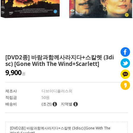
[DVD2종] 바람과함께사라지다+스칼렛 (3di
sc) [Gone With The Wind+Scarlett]
9,900
원
제조사
디브이디플러스외
적립금
50원
배송비
(조건)
지역별
[DVD2종] 바람과함께사라지다+스칼렛 (3disc) [Gone With The