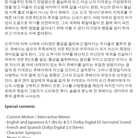
한 마을주민 전체가 전염병으로 몰살하게 되고 여성 닌자 카게로는 지방영주의
명을 받고 마을의 진상을 파악하기 위해 길을 나선다. 한편, 자신의 문파가 몰살
된 이후 홀로 떠돌아 다니는 무사 쥬베이. 그는 요괴 '뎃사이'로부터 카게로를 구
해준 대가로 귀문 8인조의 추격을 당하는 신세가 된다. 이때 막부의 첩자인 타구
앙의 도움으로 위기를 모면하지만, 그의 계략에 휘말려들어 온 몸에 독이 퍼진
쥬베이는 해독 방법을 알아내기 위해 어쩔 수 없이 타구앙과 행동을 같이 하게
되고 카게로도 이에 합세한다.
도쿠가와 막부 시대에 사라졌던 황금을 둘러싸고 벌어지는 무사들의 혈투와 음
모. 쥬베이는 음모의 주축세력인 귀문 8인조의 우두머리가 과거 자신이 죽였던
겐마임을 알게 된다. 그는 도쿠가와 막부를 배신하고 자신만의 제국을 건설하기
위하여 귀문 8인조를 결성, 황금을 탈취하려는 음모를 꾸미고 있었던 것이다. 한
편 자신의 몸 속에 내재되어 있는 독이 쥬베이를 살리는 유일한 방법이라는 걸
알게 된 카게로는 쥬베이에게 자신을 안으라고 설득한다. 그러나 동정일지라도
사랑하는 이의 품에 안기길 원했던 그녀의 진심은 쥬베이의 외면으로 상처받고
만다. 결국 겐마 일당에게 목숨을 잃게 된 카게로는 마지막 순간 쥬베이에게 자
신의 사랑을 고백하고 쥬베이 또한 그녀를 사랑했음을 깨닫게 되지만 이미 카게
로에게 죽음의 그림자가 드리워진 후다. 슬픔과 분노에 찬 쥬베이는 겐마와의 최
후의 결투에 나서는데.
Special contents
- Custom Motion / Interractive Menus
- English and Japanese 6.1 dts-Es & 5.1 Dolby Digital EX Surround Sound
- French and Spanish Dolby Digital 2.0 Stereo
- Character Synopsis
- Photo Gallery