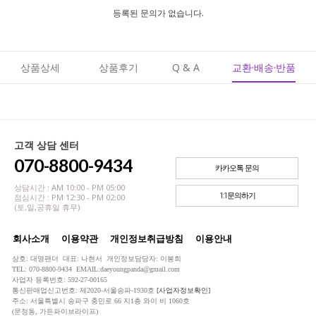
등록된 문의가 없습니다.
상품상세
상품후기
Q & A
교환·배송·반품
고객 상담 센터
070-8800-9434
카카오톡 문의
상담시간 : AM 10:00 - PM 05:00
1:1문의하기
점심시간 : PM 12:30 - PM 02:00
(토,일,공휴일 휴무)
회사소개
이용약관
개인정보취급방침
이용안내
상호: 대영팬더 대표: 나현서 개인정보담당자: 이봉희
TEL: 070-8800-9434 EMAIL:daeyoungpanda@gmail.com
사업자 등록번호: 592-27-00165
통신판매업신고번호: 제2020-서울송파-1930호
[사업자정보확인]
주소: 서울특별시 송파구 충민로 66 지1층 와이 비 1060호
(문정동, 가든파이브라이프)