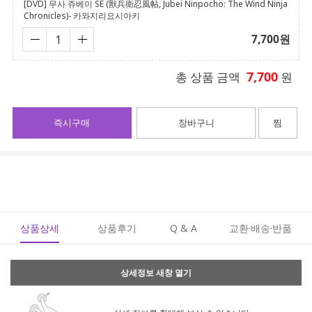
[DVD] 무사 쥬베이 SE (獸兵衛忍風帖, Jubei Ninpocho: The Wind Ninja
Chronicles)- 카와지리요시아키
7,700
원
7,700
총 상품 금액
원
즉시구매
장바구니
찜
상품상세
상품후기
Q & A
교환·배송·반품
상세정보 새창 열기