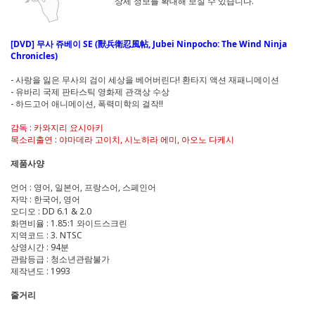
상세 정보를 확대해 보실 수 있습니다.
[DVD] 무사 쥬베이 SE (獸兵衛忍風帖, Jubei Ninpocho: The Wind Ninja
Chronicles)
-
사랑을 잃은 무사의 검이 세상을 베어버린다! 환타지 액션 재패니메이션
- 유바리 국제 판타스틱 영화제 관객상 수상
- 하드고어 애니메이션, 폭력미학의 걸작!!
감독 : 카와지리 요시아키
목소리출연 : 야마데라 고이치, 시노하라 에미, 아오노 다케시
제품사양
언어 : 영어, 일본어, 프랑스어, 스페인어
자막 : 한국어, 영어
오디오 : DD 6.1 & 2.0
화면비율 : 1.85:1 와이드스크린
지역코드 : 3. NTSC
상영시간 : 94분
관람등급 : 청소년관람불가
제작년도 : 1993
줄거리