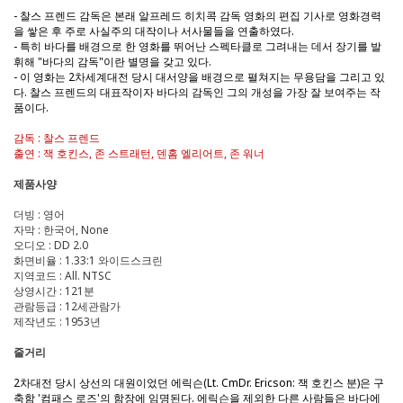
- 찰스 프렌드 감독은 본래 알프레드 히치콕 감독 영화의 편집 기사로 영화경력
을 쌓은 후 주로 사실주의 대작이나 서사물들을 연출하였다.
- 특히 바다를 배경으로 한 영화를 뛰어난 스펙타클로 그려내는 데서 장기를 발
휘해 "바다의 감독"이란 별명을 갖고 있다.
- 이 영화는 2차세계대전 당시 대서양을 배경으로 펼쳐지는 무용담을 그리고 있
다. 찰스 프렌드의 대표작이자 바다의 감독인 그의 개성을 가장 잘 보여주는 작
품이다.
감독 : 찰스 프렌드
출연 : 잭 호킨스, 존 스트래턴, 덴홈 엘리어트, 존 워너
제품사양
더빙 : 영어
자막 : 한국어, None
오디오 : DD 2.0
화면비율 : 1.33:1 와이드스크린
지역코드 : All. NTSC
상영시간 : 121분
관람등급 : 12세관람가
제작년도 : 1953년
줄거리
2차대전 당시 상선의 대원이었던 에릭슨(Lt. CmDr. Ericson: 잭 호킨스 분)은 구
축함 '컴패스 로즈'의 함장에 임명된다. 에릭슨을 제외한 다른 사람들은 바다에