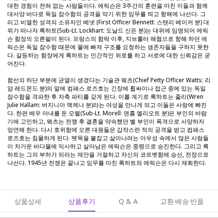
대한 경험이 전혀 없는 사람들이다. 에릭슨은 3주간의 훈련을 마친 이들과 함께
대서양 바다로 독일 잠수함의 공격을 막기 위한 임무를 띄고 항해에 나선다. 그
리고 비열한 성격의 소유자인 베넷 (First Officer Bennett: 스탠리 베이커 분) 대
위가 떠나자 록하트(Sub-Lt. Lockhart: 도날드 신든 분)는 대위에 임명되어 에릭
슨 함장의 오른팔이 된다. 프랑스의 함락 이후, 지브롤터 해협으로 항해 하던 에
릭슨은 독일 잠수함 때문에 물에 빠져 구조를 요청하는 생존자들을 구하지 못한
다. 갈등하는 함장에게 록하트는 인간적인 위로를 하고 서로에 대한 신뢰감은 굳
어진다.
함선의 하단 부분에 균열이 생겼다는 기술관 웨츠(Chief Petty Officer Watts: 리
암 레드몬드 분)의 말에 컴패스 로즈호는 긴장에 휩싸이나 접근 중에 있는 독일
잠수함을 격파한 후 자축 파티를 갖게 된다. 이를 계기로 록하트는 줄리(Wren
Julie Hallam: 버지니아 맥케나 분)라는 여성을 만나게 되고 이들은 사랑에 빠진
다. 한편 배우 아내를 둔 모렐(Sub-Lt. Morell: 덴홈 엘리오트 분)은 부인의 바람
기에 고민하고, 웨츠는 전쟁 후 결혼을 약속했던 벨 부인이 폭격으로 사망하자
망연해 한다. 다시 호위함에 오른 대원들은 갑작스런 적의 공격을 받고 컴패스
로즈호는 침몰하게 된다. 뗏목을 붙잡고 살아나려는 아우성 속에서 많은 사람들
이 차가운 바다물에 익사하고 살아남은 에릭슨은 중령으로 승진한다. 그리고 록
하트는 그의 부하가 되라는 제안을 거절하고 자신의 코르벳함에 승선, 전장으로
나선다. 1945년 전쟁은 끝나고 임무를 마친 록하트와 에릭슨은 다시 재회한다.
상품상세
상품후기
Q & A
교환·배송·반품