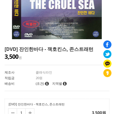
[DVD] 잔인한바다 - 잭호킨스, 존스트래턴
3,500
원
제조사
클래식라인
적립금
20원
배송비
(조건)
지역별
[DVD] 잔인한바다 - 잭호킨스, 존스트래턴
3,500
원