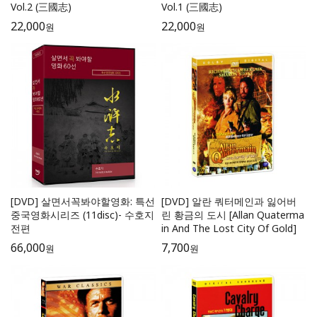
Vol.2 (三國志)
Vol.1 (三國志)
22,000
22,000
원
원
[DVD] 살면서꼭봐야할영화: 특선
[DVD] 알란 쿼터메인과 잃어버
중국영화시리즈 (11disc)- 수호지
린 황금의 도시 [Allan Quaterma
전편
in And The Lost City Of Gold]
66,000
7,700
원
원