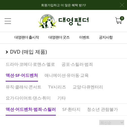
회원가입하고 더 많은 혜택 받기!
0
대영팬더 출시작
대영팬더 굿즈
이벤트
공지사항
DVD (매입 제품)
드라마·코메디·로맨스·멜로
공포·스릴러·범죄
액션·SF·어드벤처
애니메이션·유아동·교육
뮤직·클래식·콘서트
TV시리즈
교양·다큐멘터리
요가·다이어트·댄스·취미
기타
액션·어드벤처·범죄·스릴러
SF·환타지
청소년 관람불가