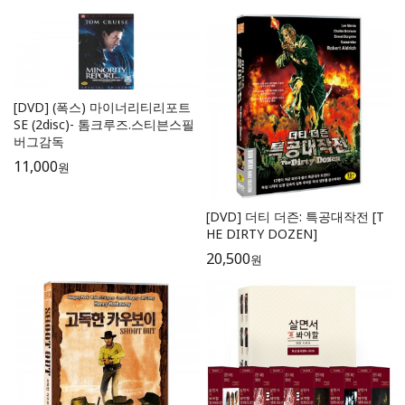
[DVD] (폭스) 마이너리티리포트
SE (2disc)- 톰크루즈.스티븐스필
버그감독
11,000
원
[DVD] 더티 더즌: 특공대작전 [T
HE DIRTY DOZEN]
20,500
원