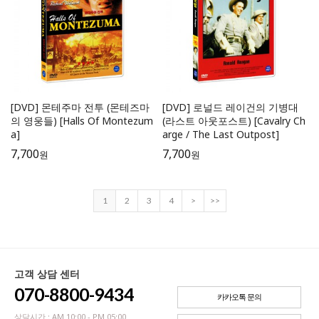
[DVD] 몬테주마 전투 (몬테즈마
[DVD] 로널드 레이건의 기병대
의 영웅들) [Halls Of Montezum
(라스트 아웃포스트) [Cavalry Ch
a]
arge / The Last Outpost]
7,700
7,700
원
원
1
2
3
4
>
>>
고객 상담 센터
070-8800-9434
카카오톡 문의
상담시간 : AM 10:00 - PM 05:00