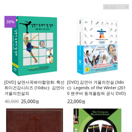
38
%
[DVD] 살면서꼭봐야할영화: 특선
[DVD] 김연아 겨울의전설 (3dis
취미건강시리즈 (10disc)- 김연아
c)- Legends of the Winter (201
겨울의전설외
0 밴쿠버 동계올림픽 공식 DVD)
40,000
25,000
22,000
원
원