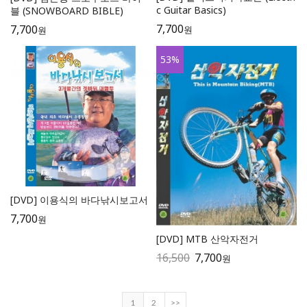
c Guitar Basics)
블 (SNOWBOARD BIBLE)
7,700
7,700
원
원
53
%
[DVD] 이용식의 바다낚시보고서
7,700
원
[DVD] MTB 산악자전거
16,500
7,700
원
1
2
>>