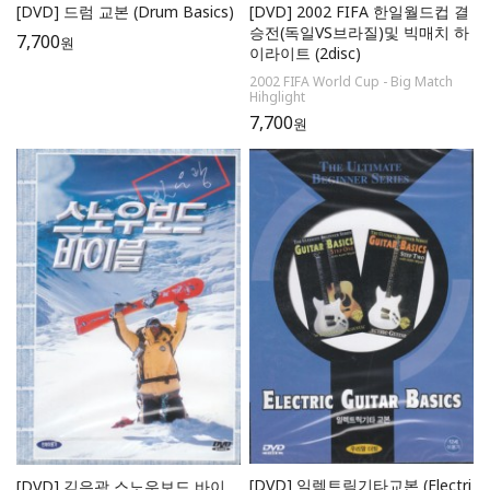
[DVD] 드럼 교본 (Drum Basics)
[DVD] 2002 FIFA 한일월드컵 결
승전(독일VS브라질)및 빅매치 하
7,700
원
이라이트 (2disc)
2002 FIFA World Cup - Big Match
Hihglight
7,700
원
[DVD] 일렉트릭기타교본 (Electri
[DVD] 김은광 스노우보드 바이