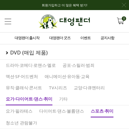
회원가입하고 더 많은 혜택 받기!
0
대영팬더 출시작
대영팬더 굿즈
이벤트
공지사항
DVD (매입 제품)
드라마·코메디·로맨스·멜로
공포·스릴러·범죄
액션·SF·어드벤처
애니메이션·유아동·교육
뮤직·클래식·콘서트
TV시리즈
교양·다큐멘터리
요가·다이어트·댄스·취미
기타
요가·필라테스
다이어트·댄스·볼륨댄스
스포츠·취미
청소년 관람불가