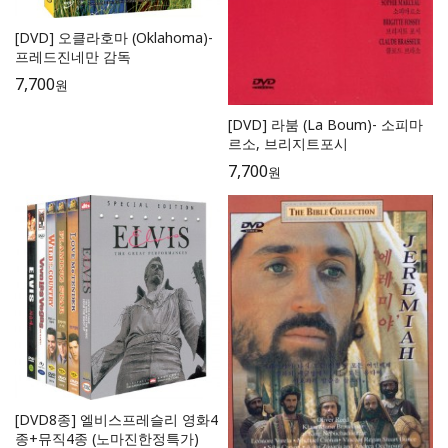
[DVD] 오클라호마 (Oklahoma)-
프레드진네만 감독
7,700
원
[DVD] 라붐 (La Boum)- 소피마
르소, 브리지트포시
7,700
원
[DVD8종] 엘비스프레슬리 영화4
종+뮤직4종 (노마진한정특가)