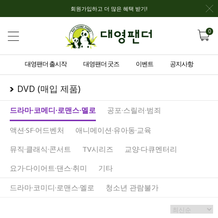
회원가입하고 더 많은 혜택 받기!
0
대영팬더 출시작
대영팬더 굿즈
이벤트
공지사항
DVD (매입 제품)
드라마·코메디·로맨스·멜로
공포·스릴러·범죄
액션·SF·어드벤처
애니메이션·유아동·교육
뮤직·클래식·콘서트
TV시리즈
교양·다큐멘터리
요가·다이어트·댄스·취미
기타
드라마·코미디·로맨스·멜로
청소년 관람불가