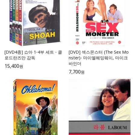
[DVD4종] 쇼아 1-4부 세트 - 클
[DVD] 섹스몬스터 (The Sex Mo
로드란즈만 감독
nster)- 마이엘헤밍웨이, 마이크
바인더
15,400
원
7,700
원