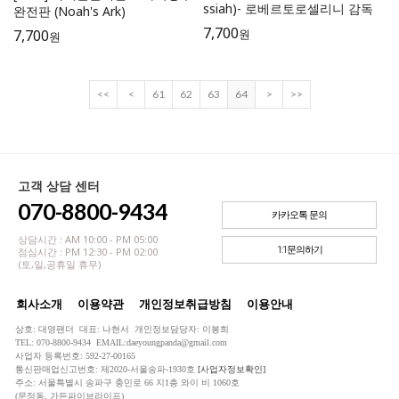
ssiah)- 로베르토로셀리니 감독
완전판 (Noah's Ark)
7,700
7,700
원
원
<<
<
61
62
63
64
>
>>
고객 상담 센터
070-8800-9434
카카오톡 문의
상담시간 : AM 10:00 - PM 05:00
1:1문의하기
점심시간 : PM 12:30 - PM 02:00
(토,일,공휴일 휴무)
회사소개
이용약관
개인정보취급방침
이용안내
상호: 대영팬더 대표: 나현서 개인정보담당자: 이봉희
TEL: 070-8800-9434 EMAIL:daeyoungpanda@gmail.com
사업자 등록번호: 592-27-00165
통신판매업신고번호: 제2020-서울송파-1930호
[사업자정보확인]
주소: 서울특별시 송파구 충민로 66 지1층 와이 비 1060호
(문정동, 가든파이브라이프)