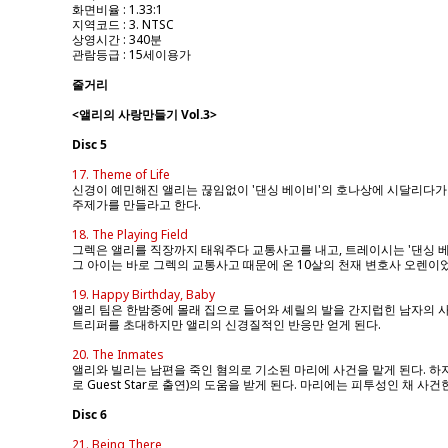
화면비율 : 1.33:1
지역코드 : 3. NTSC
상영시간 : 340분
관람등급 : 15세이용가
줄거리
<앨리의 사랑만들기 Vol.3>
Disc 5
17. Theme of Life
신경이 예민해진 앨리는 끊임없이 '댄싱 베이비'의 호나상에 시달리다가 
주제가를 만들라고 한다.
18. The Playing Field
그렉은 앨리를 직장까지 태워주다 교통사고를 내고, 트레이시는 '댄싱 베
그 아이는 바로 그렉의 교통사고 때문에 온 10살의 천재 변호사 오렌이었
19. Happy Birthday, Baby
앨리 팀은 한밤중에 몰래 집으로 들어와 셰릴의 발을 간지럽힌 남자의 사
트리퍼를 초대하지만 앨리의 신경질적인 반응만 얻게 된다.
20. The Inmates
앨리와 빌리는 남편을 죽인 혐의로 기소된 마리에 사건을 맡게 된다. 하지만
로 Guest Star로 출연)의 도움을 받게 된다. 마리에는 피투성인 
Disc 6
21. Being There