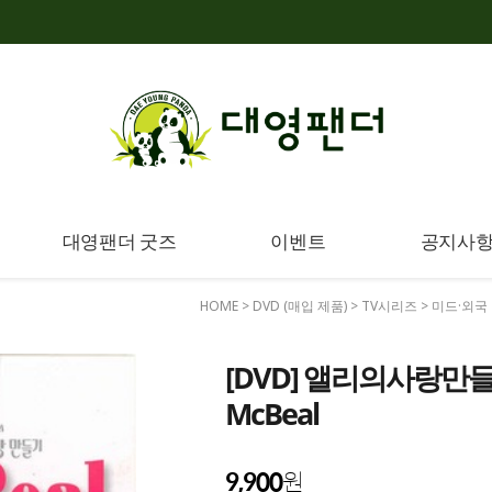
대영팬더 굿즈
이벤트
공지사
HOME
>
DVD (매입 제품)
>
TV시리즈
>
미드·외국 
[DVD] 앨리의사랑만들기 시즌
McBeal
9,900
원