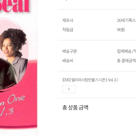
제조사
20세기폭
적립금
90원
배송구분
업체배송 /
배송비
총 결제금액이
[DVD] 앨리의사랑만들기 시즌1 Vol.3 (2disc)- Ally McBeal
총 상품 금액