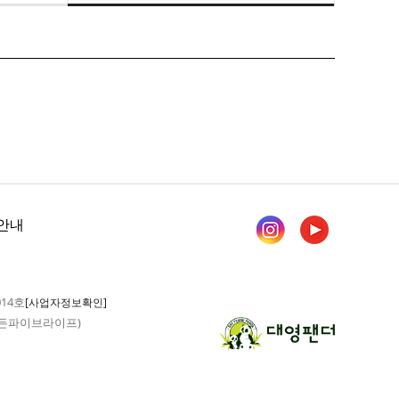
안내
014호
[사업자정보확인]
 가든파이브라이프)