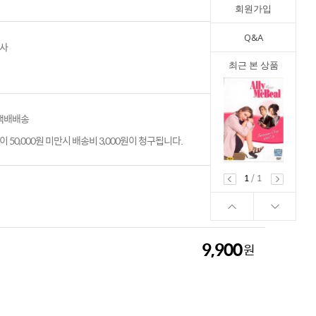
회원가입
Q&A
스사
최근 본 상품
 택배배송
 50,000원 미만시 배송비 3,000원이 청구됩니다.
1
/
1
9,900
원
9,900
원