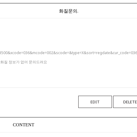
화질문의.
=3553500&xcode=036&mcode=002&scode=&type=X&sort=regdate&cur_code
련 화질 정보가 없어 문의드려요
EDIT
DELETE
CONTENT