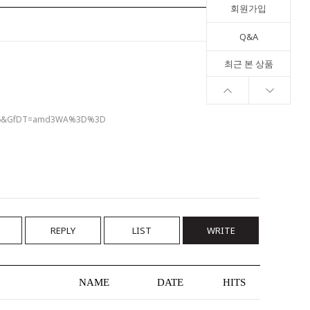
회원가입
Q&A
최근 본 상품
=036&GfDT=amd3WA%3D%3D
REPLY
LIST
WRITE
NAME
DATE
HITS