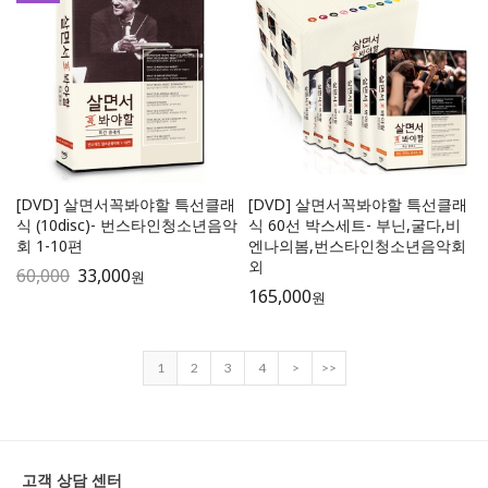
[DVD] 살면서꼭봐야할 특선클래
[DVD] 살면서꼭봐야할 특선클래
식 (10disc)- 번스타인청소년음악
식 60선 박스세트- 부닌,굴다,비
회 1-10편
엔나의봄,번스타인청소년음악회
외
60,000
33,000
원
165,000
원
1
2
3
4
>
>>
고객 상담 센터