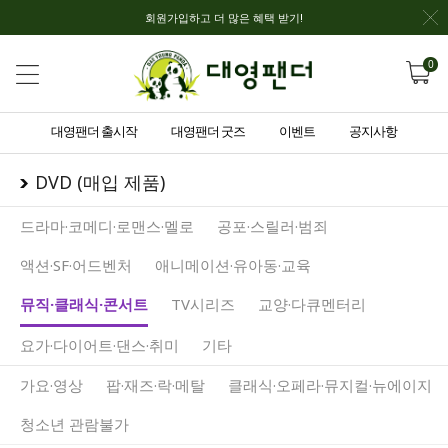
회원가입하고 더 많은 혜택 받기!
0
대영팬더 출시작
대영팬더 굿즈
이벤트
공지사항
DVD (매입 제품)
드라마·코메디·로맨스·멜로
공포·스릴러·범죄
액션·SF·어드벤처
애니메이션·유아동·교육
뮤직·클래식·콘서트
TV시리즈
교양·다큐멘터리
요가·다이어트·댄스·취미
기타
가요·영상
팝·재즈·락·메탈
클래식·오페라·뮤지컬·뉴에이지
청소년 관람불가