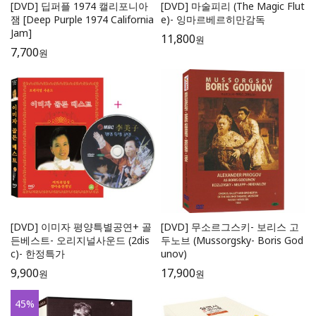
[DVD] 딥퍼플 1974 캘리포니아
[DVD] 마술피리 (The Magic Flut
잼 [Deep Purple 1974 California
e)- 잉마르베르히만감독
Jam]
11,800
원
7,700
원
[DVD] 이미자 평양특별공연+ 골
[DVD] 무소르그스키- 보리스 고
든베스트- 오리지널사운드 (2dis
두노브 (Mussorgsky- Boris God
c)- 한정특가
unov)
9,900
17,900
원
원
45
%