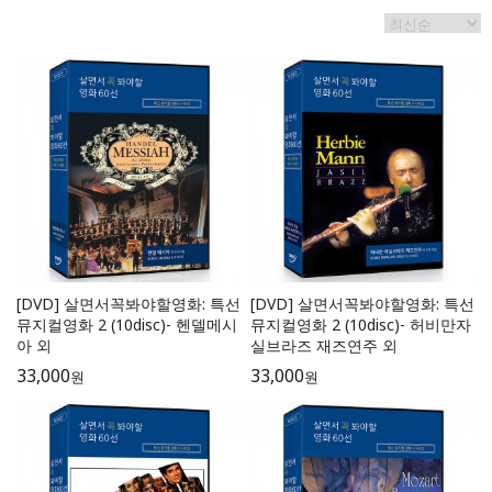
[DVD] 살면서꼭봐야할영화: 특선
[DVD] 살면서꼭봐야할영화: 특선
뮤지컬영화 2 (10disc)- 헨델메시
뮤지컬영화 2 (10disc)- 허비만자
아 외
실브라즈 재즈연주 외
33,000
33,000
원
원