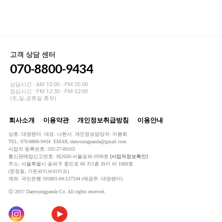
고객 상담 센터
070-8800-9434
상담시간 : AM 10:00 - PM 05:00
점심시간 : PM 12:30 - PM 02:00
(토,일,공휴일 휴무)
회사소개
이용약관
개인정보취급방침
이용안내
상호: 대영팬더 대표: 나현서 개인정보담당자: 이봉희
TEL: 070-8800-9434 EMAIL:daeyoungpanda@gmail.com
사업자 등록번호: 592-27-00165
통신판매업신고번호: 제2020-서울송파-1930호
[사업자정보확인]
주소: 서울특별시 송파구 충민로 66 지1층 와이 비 1060호
(문정동, 가든파이브라이프)
계좌: 국민은행 592801-04-137244 (예금주: 대영팬더)
ⓒ 2017 Daeyoungpanda Co. All rights reserved.