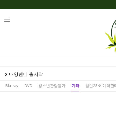
대영팬더 출시작
Blu-ray
DVD
청소년관람불가
기타
철인28호 예약판