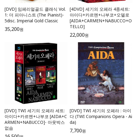
[DVD] 임페리얼골드 클래식 Vol.
[4DVD] 세기의 오페라 4종세트:
1: 더 피아니스트 (The Pianist)-
아이다+카르멘+나부코+오델로
5disc. Imperial Gold Classic
[AIDA+CARMEN+NABUCCO+O
TELLO]
35,200
원
22,000
원
[DVD] TWI 세기의 오페라 세트:
[DVD] TWI 세기의 오페라 : 아이
아이다+카르멘+나부코 [AIDA+C
다 (TWI Companions Opera - Ai
ARMEN+NABUCCO]- 아웃박스
da)
없슴
7,700
원
16,500
원