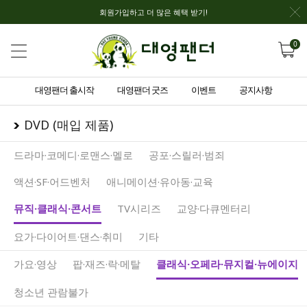
회원가입하고 더 많은 혜택 받기!
0
대영팬더 출시작
대영팬더 굿즈
이벤트
공지사항
DVD (매입 제품)
드라마·코메디·로맨스·멜로
공포·스릴러·범죄
액션·SF·어드벤처
애니메이션·유아동·교육
뮤직·클래식·콘서트
TV시리즈
교양·다큐멘터리
요가·다이어트·댄스·취미
기타
가요·영상
팝·재즈·락·메탈
클래식·오페라·뮤지컬·뉴에이지
청소년 관람불가