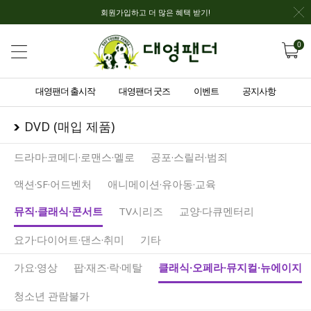
회원가입하고 더 많은 혜택 받기!
0
대영팬더 출시작
대영팬더 굿즈
이벤트
공지사항
DVD (매입 제품)
드라마·코메디·로맨스·멜로
공포·스릴러·범죄
액션·SF·어드벤처
애니메이션·유아동·교육
뮤직·클래식·콘서트
TV시리즈
교양·다큐멘터리
요가·다이어트·댄스·취미
기타
가요·영상
팝·재즈·락·메탈
클래식·오페라·뮤지컬·뉴에이지
청소년 관람불가