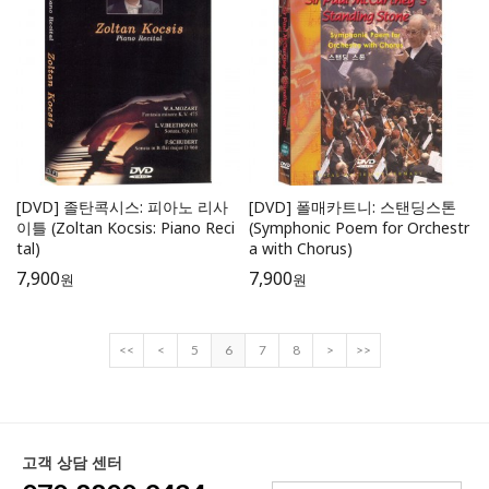
[DVD] 졸탄콕시스: 피아노 리사
[DVD] 폴매카트니: 스탠딩스톤
이틀 (Zoltan Kocsis: Piano Reci
(Symphonic Poem for Orchestr
tal)
a with Chorus)
7,900
7,900
원
원
<<
<
5
6
7
8
>
>>
고객 상담 센터