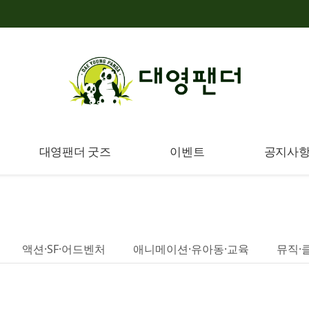
대영팬더 굿즈
이벤트
공지사
액션·SF·어드벤처
애니메이션·유아동·교육
뮤직·