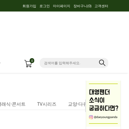
회원가입
로그인
마이페이지
장바구니(
0
)
고객센터
0
항
클래식·콘서트
TV시리즈
교양·다큐멘터리