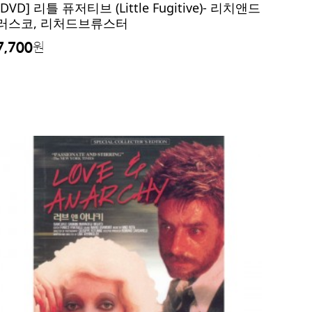
[DVD] 리틀 퓨저티브 (Little Fugitive)- 리치앤드
러스코, 리처드브류스터
7,700
원