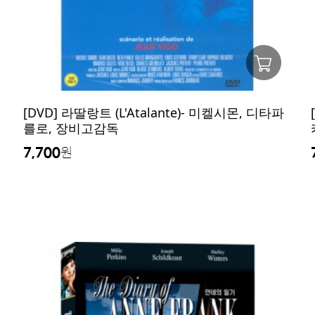
[DVD] 라딸랑트 (L'Atalante)- 미켈시몬, 디타파
를로, 장비고감독
7,700
원