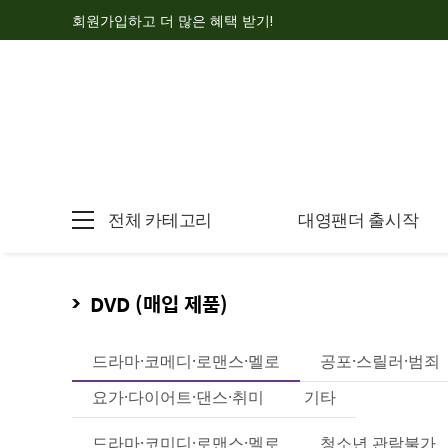
회원가입하고 더 많은 혜택 받기!
전체 카테고리
대영팬더 출시작
DVD (매입 제품)
드라마·코메디·로맨스·멜로
공포·스릴러·범죄
요가·다이어트·댄스·취미
기타
드라마·코미디·로맨스·멜로
청소년 관람불가