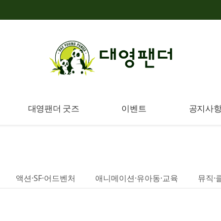
대영팬더 굿즈
이벤트
공지사
액션·SF·어드벤처
애니메이션·유아동·교육
뮤직·