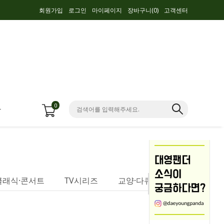
회원가입
로그인
마이페이지
장바구니(
0
)
고객센터
0
항
클래식·콘서트
TV시리즈
교양·다큐멘터리