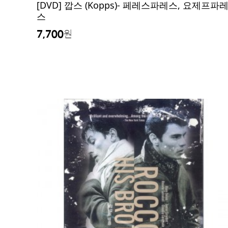
[DVD] 깝스 (Kopps)- 페레스파레스, 요제프파
스
7,700
원