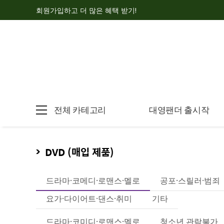
회원가입하고 더 많은 혜택 받기!
전체 카테고리
대영팬더 출시작
DVD (매입 제품)
드라마·코메디·로맨스·멜로
공포·스릴러·범죄
요가·다이어트·댄스·취미
기타
드라마·코미디·로맨스·멜로
청소년 관람불가