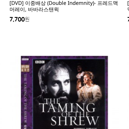
레
[DVD] 이중배상 (Double Indemnity)- 프레드맥
머레이, 바바라스탠윅
7,700
원