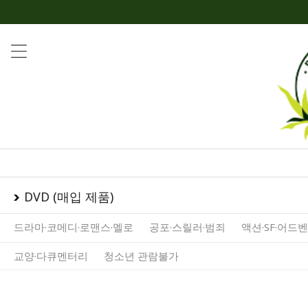
DVD (매입 제품)
드라마·코메디·로맨스·멜로
공포·스릴러·범죄
액션·SF·어드
교양·다큐멘터리
청소년 관람불가