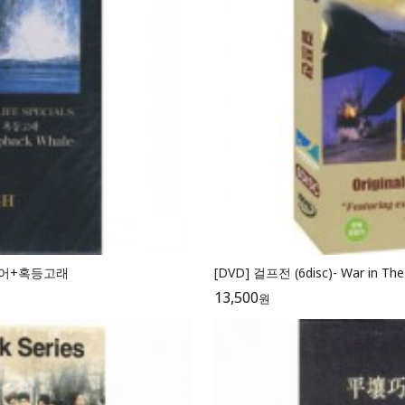
+악어+혹등고래
[DVD] 걸프전 (6disc)- War in The
13,500
원