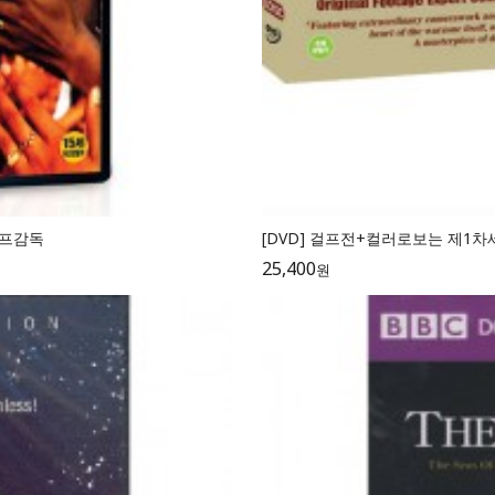
갓리프감독
[DVD] 걸프전+컬러로보는 제1차세계대전 (1
25,400
원