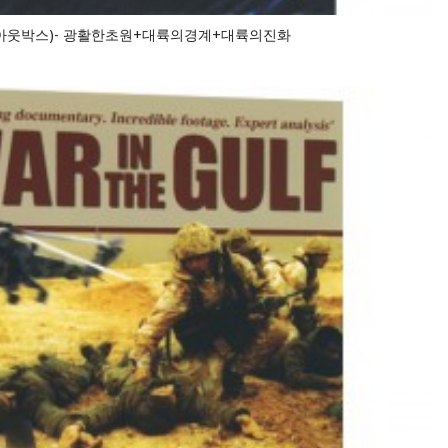
isc.아웃박스)- 광활한초원+대륙의경계+대륙의진화