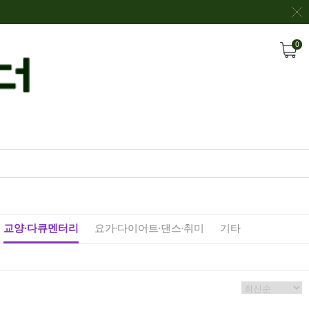
0
교양·다큐멘터리
요가·다이어트·댄스·취미
기타