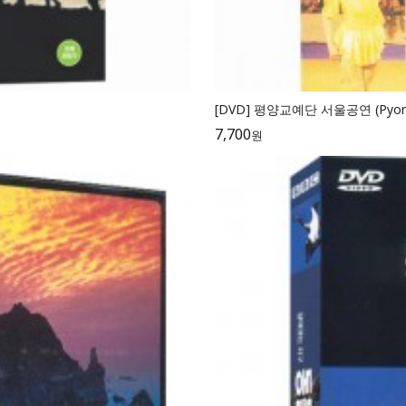
[DVD] 평양교예단 서울공연 (Pyongyan
7,700
원