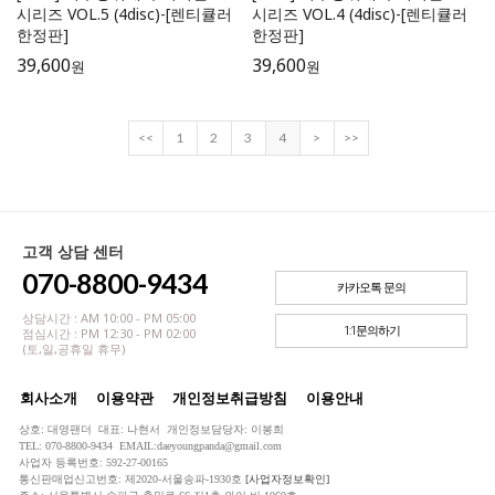
시리즈 VOL.5 (4disc)-[렌티큘러
시리즈 VOL.4 (4disc)-[렌티큘러
한정판]
한정판]
39,600
39,600
원
원
<<
1
2
3
4
>
>>
고객 상담 센터
070-8800-9434
카카오톡 문의
상담시간 : AM 10:00 - PM 05:00
1:1문의하기
점심시간 : PM 12:30 - PM 02:00
(토,일,공휴일 휴무)
회사소개
이용약관
개인정보취급방침
이용안내
상호: 대영팬더 대표: 나현서 개인정보담당자: 이봉희
TEL: 070-8800-9434 EMAIL:daeyoungpanda@gmail.com
사업자 등록번호: 592-27-00165
통신판매업신고번호: 제2020-서울송파-1930호
[사업자정보확인]