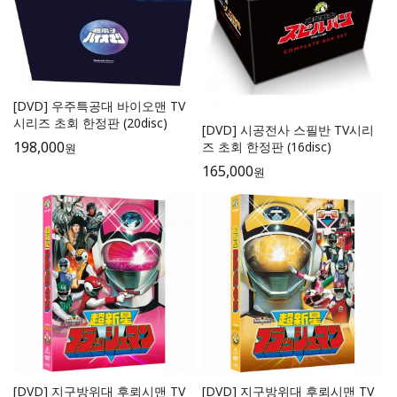
[DVD] 우주특공대 바이오맨 TV
시리즈 초회 한정판 (20disc)
[DVD] 시공전사 스필반 TV시리
198,000
즈 초회 한정판 (16disc)
원
165,000
원
[DVD] 지구방위대 후뢰시맨 TV
[DVD] 지구방위대 후뢰시맨 TV