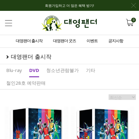
회원가입하고 더 많은 혜택 받기!
0
대영팬더 출시작
대영팬더 굿즈
이벤트
공지사항
대영팬더 출시작
Blu-ray
DVD
청소년관람불가
기타
철인28호 예약판매