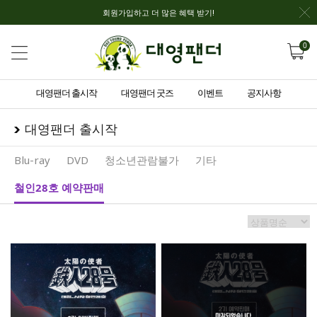
회원가입하고 더 많은 혜택 받기!
0
대영팬더 출시작
대영팬더 굿즈
이벤트
공지사항
대영팬더 출시작
Blu-ray
DVD
청소년관람불가
기타
철인28호 예약판매