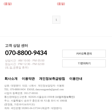
(품절)
(품절)
1
고객 상담 센터
070-8800-9434
카카오톡 문의
상담시간 : AM 10:00 - PM 05:00
1:1문의하기
점심시간 : PM 12:30 - PM 02:00
(토,일,공휴일 휴무)
회사소개
이용약관
개인정보취급방침
이용안내
상호: 대영팬더 대표: 나현서 개인정보담당자: 이봉희
TEL: 070-8800-9434 EMAIL:daeyoungpanda@gmail.com
사업자 등록번호: 592-27-00165
통신판매업신고번호: 제2020-서울송파-1930호
[사업자정보확인]
주소: 서울특별시 송파구 충민로 66 지1층 와이 비 1060호
(문정동, 가든파이브라이프)
계좌: 국민은행 592801-04-137244 (예금주: 대영팬더)